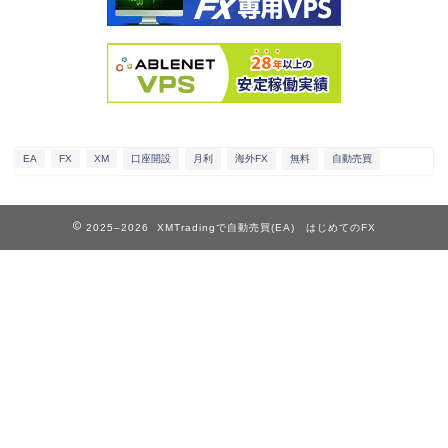
EA
FX
XM
口座開設
月利
海外FX
無料
自動売買
2025–2026 XMTradingで自動売買(EA) はじめてのFX