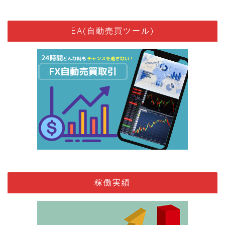
EA(自動売買ツール)
稼働実績