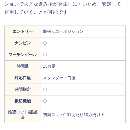
ションで大きな含み損が発生しにくいため、安定して
運用していくことが可能です。
エントリー
順張り単一ポジション
ナンピン
〇
マーチンゲール
〇
時間足
15分足
対応口座
スタンダート口座
時間指定
〇
損切機能
〇
推奨ロット/証拠
初期ロット0.01あたり10万円以上
金