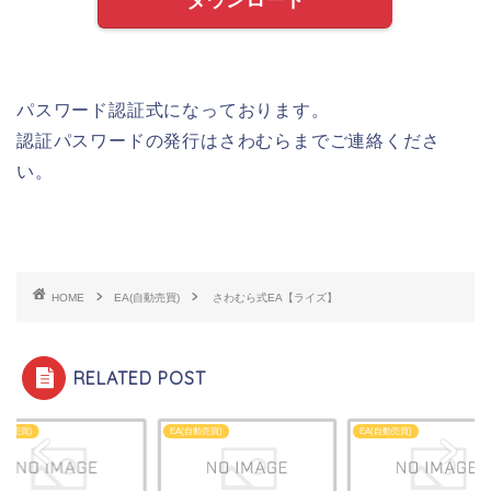
パスワード認証式になっております。
認証パスワードの発行はさわむらまでご連絡くださ
い。
HOME
EA(自動売買)
さわむら式EA【ライズ】
RELATED POST
自動売買)
EA(自動売買)
EA(自動売買)