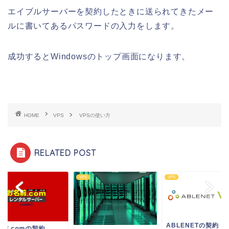
エイブルサーバーを契約したときに送られてきたメー
ルに書いてあるパスワードの入力をします。
成功するとWindowsのトップ画面になります。
HOME
VPS
VPSの使い方
RELATED POST
VPS
VPS
ABLENETの契約
名前.comの契約