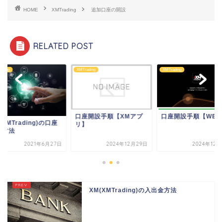
HOME
XMTrading
追加口座の開設
RELATED POST
ading
XMTrading
XMTrading
口座開設手順【XMアプ
口座開設手順【WEB
(XMTrading)の口座
リ】
設方法
2021年6月27日
2024年12月29日
2024年12
XM(XMTrading)の入出金方法