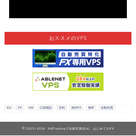
おススメのVPS
EA
FX
XM
口座開設
月利
海外FX
無料
自動売買
2025–2026 XMTradingで自動売買(EA) はじめてのFX